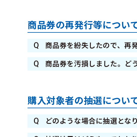
A
各店舗により異なりますので、
商品券の再発行等につい
Q
商品券を紛失したので、再
A
コールセンター（利用者向け）05
Q
商品券を汚損しました。ど
A
コールセンター（利用者向け）0
元コードが汚損していなければ
購入対象者の抽選につい
Q
どのような場合に抽選とな
A
2次申込の購入申込口数が、発