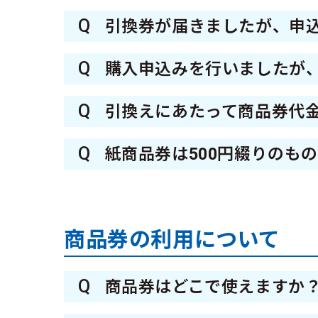
る二次元コードを読み取り、ス
A
1次申込◆引換券到着後から7月
https://www.family.co.jp/services/
Q
いオフィス内や駅ナカの一部店
引換券が届きましたが、申
2次申込◆引換券到着後から8月
A
申込み時に選択した口数は変更
全国のファミリーマート（マ
Q
購入申込みを行いましたが
す。 なお、引換期間を過ぎる
A
1次申込◆記載不備等を除き、
Q
引換えにあたって商品券代
す。 また、引換券はお申込み
A
指定引換場所のファミリーマー
当選通知ハガキが届いていない
Q
紙商品券は500円綴りのも
よる現金との引換えの案内など
A
商品券は綴りのものではなく二
寄りの警察署にご相談くださ
2次申込◆当選者のみに引換券
りますので紛失には注意してご
込みの際に登録された住所にの
い。紙商品券の場合はコール
商品券の利用について
Q
商品券はどこで使えますか
A
堺市内で実店舗がある小売業・