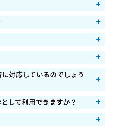
」は中小店舗でのみご利用いただ
？
」の残高が減りますが、「中小店
認いただくか、ホームページに掲
グストア等
間を過ぎるとご利用できなくなりま
か、ホームページに掲載の参加店
い。 なお、購入された商品券
済に対応しているのでしょう
済は対応できない店舗がございま
券として利用できますか？
内容をご確認いただくか、ホーム
せん。紙商品券として利用した後