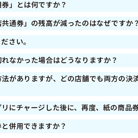
用券」とは何ですか？
券」は使用できません。
店舗でご利用いただけますが、「中小店専用券
店共通券」の残高が減ったのはなぜですか
「中小店専用券」に残高があれば「中小店専用券
いるかはポスター等参加店舗の表示内容をご確
コンビニ、アパレルショップ、美容院、ドラッ
ください。
全店共通券」の残高が減ります。
egion Pay）でご確認ください。
金）から令和8年9月30日（水）までです。 期
切れなかった場合はどうなりますか？
ポスター等の参加店舗である旨の表示があるほ
いただけます。
用はできません。必ず利用期間内にご利用くださ
方法がありますが、どの店舗でも両方の決
ませんのでご注意ください。
店舗でもご利用できますが、紙商品券による決
プリにチャージした後に、再度、紙の商品
に対応しているかは、ポスター等参加店舗の表示
ャージした後は、紙商品券としては利用できま
用アプリ（region Pay）でご確認ください。
券と併用できますか？
 Pay）にチャージしての利用は可能です。