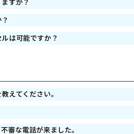
りますか？
抽選および口数調整をいたします。
いたします。
券を申し込まれる方の購入申込口数が、発行口数よ
か？
し込まれる方全員を当選としますが、抽選により
順次
 次申込分は、落選となります。
セルは可能ですか？
ら順次当選者あてに引換券を発送いたします。
品券を申し込まれる件数が多く、口数調整を行っ
続きを行わなければ、キャンセル扱いとなりま
けは遅れる可能性がございます。
まれる方でも落選することがあります。
券を申し込まれる方の購入申込口数が、発行口数以
申し込まれる方の購入申込口数をすべて当選としま
を教えてください。
申込で当選された方で2 次申込された方を対象に
（土曜、日曜、祝日含む）です。
選することがあります。
？
31日（土）までを予定しています。
ず、いかなる場合も返品・返金することはできま
て不審な電話が来ました。