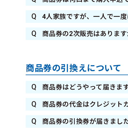
1次申込と同様に、WEB申込
A
（3,000円で4,500円の
Q
4人家族ですが、一人で一度
A
お一人で4口を超えるお申込み
Q
商品券の2次販売はあります
なお、同居の親族その他身の回
A
令和8年5月1日（金）～5月2
最大4口まで申込手続きを行う
10日（金）まで2次販売の申
商品券の引換えについて
Q
商品券はどうやって届きま
A
当選者には当選通知ハガキが届
Q
商品券の代金はクレジット
A
現金、クレジットカード、ファ
全国のファミリーマートで当
Q
商品券の引換券が届きまし
詳しくは下記のファミリーマ