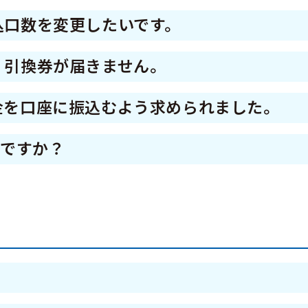
マホでバーコードを表示しレジにてご購入くださ
10日（金）まで
ticket/ticketreserve.html
舗では引換えができませんのでご注意ください
込口数を変更したいです。
21日（金）まで
できません。
ルチコピー機がないオフィス内や駅ナカの一部店
、引換券が届きません。
と、引換券は無効となりますのでご注意ください
申込者すべてが当選者となっておりますので、6月
金を口座に振込むよう求められました。
の際に登録された住所にのみ郵送いたします。（
ト以外で商品券代金をお支払いいただくことはご
場合は、利用者向けコールセンターにお問い合
のですか？
、その他の方法で支払いを求められた場合は、
次元コード付きの1枚のものとなっております。
い。
を郵送します。落選の場合についての連絡はござ
利用ください。電子商品券の場合はアプリ内に
み郵送いたします。（転送不可郵便となっていま
センターまでお問い合わせください。
？
飲食業・サービス業等を営む、本事業の参加店