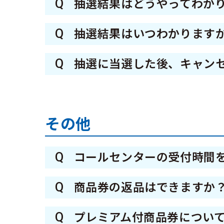
Q
抽選結果はどうやってわか
を申し込む方を優先したうえで
A
当選者に商品券の引換券を郵送
（1）2 次申込で初めて商品
Q
抽選結果はいつわかります
・2次申込で初めて商品券を申
A
1次申込◆6月15日（月) から
Q
・1次申込で当選された方の2
抽選に当選した後、キャン
2次申込◆8月3日 （月） か
ただし、2 次申込で初めて商
A
商品券の引換期限までに購入手
ただし、郵送状況により、お届
次申込で初めて商品券を申し込
その他
（2）2 次申込で初めて商品
・2 次申込で初めて商品券を
Q
コールセンターの受付時間
・残りの口数について、1 次
A
受付時間は、9:00～17:30
残りの口数が不足した場合は落
Q
商品券の返品はできますか
なお、開設期間は令和8年10月
A
商品券の利用・未利用に関わら
Q
プレミアム付商品券につい