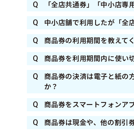
Q
「全店共通券」「中小店専
なお、大型店では「中小店専用
A
「全店共通券」はすべての参加
Q
中小店舗で利用したが「全
けます。
＜店舗例＞
A
中小店舗でご利用いただくと
参加店舗がどの券種に対応して
Q
飲食店、宿泊施設、スーパー、
商品券の利用期間を教えて
専用券」の残高がない場合、「
載の参加店舗一覧や専用アプリ(r
A
利用期間は令和8年6月26日（
Q
商品券を利用期間内に使い
なお、利用できる店舗は店頭に
すので、ご注意ください。
A
舗一覧や専用アプリでもご確認
利用期間を過ぎた商品券のご利
Q
商品券の決済は電子と紙の
は、いかなる場合も返金はでき
か？
A
電子商品券での決済はどの参加
Q
商品券をスマートフォンア
す。 参加店舗がどの決済方法
A
一度スマートフォンアプリにチ
ページに掲載の参加店舗一覧や専
Q
商品券は現金や、他の割引
に残額を専用アプリ（region