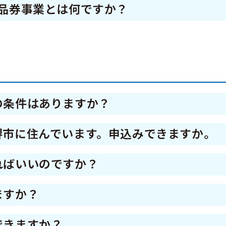
品券事業とは何ですか？
者や事業者を支援し、消費の下支えを通じた地域
市内の対象店舗で利用可能なプレミアム付商品
の条件はありますか？
の方であれば、お申込みいただけます。
堺市に住んでいます。申込みできますか。
いの方であれば、住民登録の有無に関わらずお申
ればいいのですか？
類の提出を求める場合があります。 なお、住民
5月1日（金）から5月24日（日）】は終了した
越しに関する届出をされていない場合は、速や
ますか？
年7月1日（水）から7月10日（金）】に、本公式
できますか？