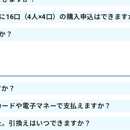
が難しい方は専用ハガキでお申込みいただけます。
お買い物ができる商品券を、）お一人様4口まで購入申
に16口（4人×4口）の購入申込はできます
はできません。お一人分ずつお申込みをお願いい
か？
りの世話をしている方に限り、お子様など購入
4日（日）の購入申込口数が発行口数を下回ったた
ことができます。
込受付が決定いたしました。
すか？
きます。
カードや電子マネーで支払えますか？
ミペイでの引換が可能です。
選通知に記載の引換票番号をマルチコピー機に入
た。引換えはいつできますか？
ート公式サイトをご確認ください。