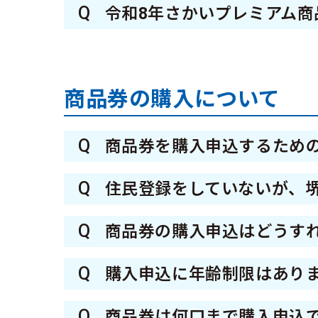
Q
令和8年さかいプレミアム商
A
物価高騰の影響を受ける生活
して、堺市内在住者を対象に堺
商品券の購入について
Q
商品券を購入申込するため
A
お申込み時点で堺市にお住まい
Q
住民登録をしていないが、
A
お申込み時点で堺市にお住ま
Q
商品券の購入申込はどうす
要と判断した場合には、必要書
A
1次申込◆申込期間内【令和8年
義務付けられていますので、引
Q
購入申込に年齢制限はあり
2次申込◆申込期間内【令和8
A
年齢制限はございません。
い。
Q
商品券は何口まで購入申込