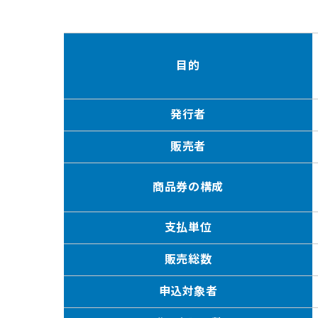
目的
発行者
販売者
商品券の構成
支払単位
販売総数
申込対象者